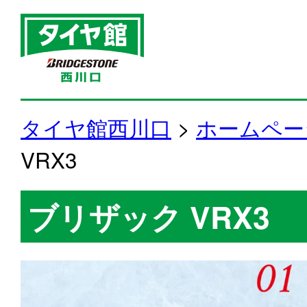
タイヤ館西川口
>
ホームペー
VRX3
ブリザック VRX3